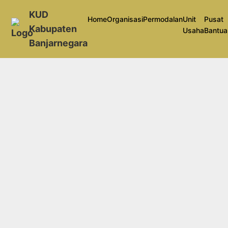
KUD
Home
Organisasi
Permodalan
Unit
Pusat
Kabupaten
Usaha
Bantua
Banjarnegara